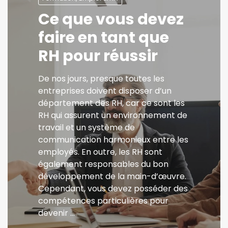
Ce que vous devez
faire en tant que
RH pour réussir
De nos jours, presque toutes les
entreprises doivent disposer d’un
département des RH, car ce sont les
RH qui assurent un environnement de
travail et un système de
communication harmonieux entre les
employés. En outre, les RH sont
également responsables du bon
développement de la main-d’œuvre.
Cependant, vous devez posséder des
compétences particulières pour
devenir …