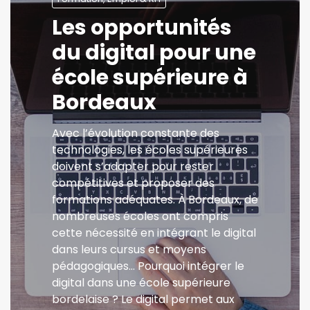
Les opportunités
du digital pour une
école supérieure à
Bordeaux
Avec l’évolution constante des
technologies, les écoles supérieures
doivent s’adapter pour rester
compétitives et proposer des
formations adéquates. À Bordeaux, de
nombreuses écoles ont compris
cette nécessité en intégrant le digital
dans leurs cursus et moyens
pédagogiques… Pourquoi intégrer le
digital dans une école supérieure
bordelaise ? Le digital permet aux