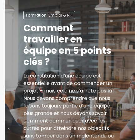
Formation, Emploi & RH
Comment
travailler en
équipe en 5 points
clés ?
La constitution d’une équipe est
essentielle avant de commencer un
projet – mais cela ne s’arrête pas là !
Nous devons comprendre que nous
faisons toujours partie d’une équipe
plus grande et nous devons savoir
comment communiquer avec les
autres pour atteindre nos objectifs
sans tomber dans un malentendu ou