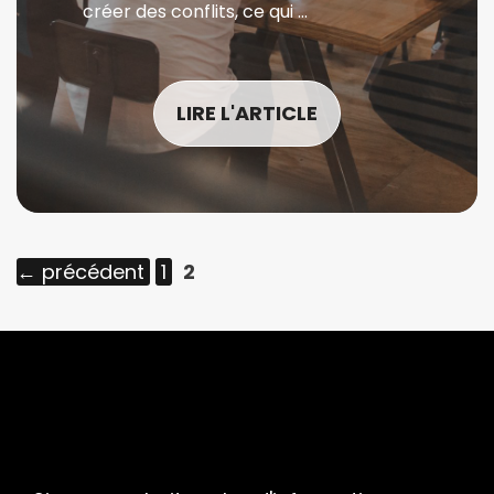
créer des conflits, ce qui …
LIRE L'ARTICLE
Page
Page
←
précédent
1
2