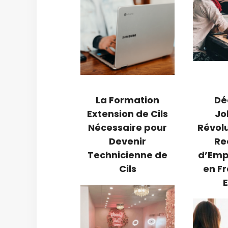
La Formation
Dé
Extension de Cils
Jo
Nécessaire pour
Révolu
Devenir
Re
Technicienne de
d’Empl
Cils
en Fr