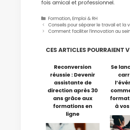
fois amical et professionnel.
Catégories
Formation, Emploi & RH
Conseils pour séparer le travail et la 
Comment faciliter l’innovation au sein
CES ARTICLES POURRAIENT VO
Reconversion
Se lan
réussie : Devenir
carr
assistante de
l’évé
direction après 30
commen
ans grâce aux
format
formations en
à vos
ligne