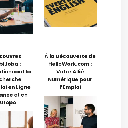
couvrez
À la Découverte de
biJoba :
HelloWork.com :
tionnant la
Votre Allié
cherche
Numérique pour
oi en Ligne
l’Emploi
ance et en
Europe