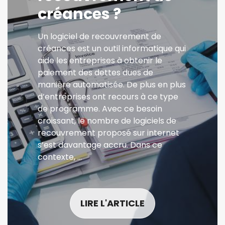
créances ?
Un logiciel de recouvrement de
créances est un outil informatique qui
aide les entreprises à obtenir le
paiement des dettes dues de
manière automatisée. De plus en plus
d’entreprises ont recours à ce type
de programme. Avec ce besoin
croissant, le nombre de logiciels de
recouvrement proposé sur internet
s’est davantage accru. Dans ce
contexte, …
LIRE L'ARTICLE