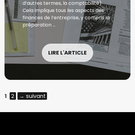
d’autres termes, la comptabilité).
Cela implique tous les aspects des
finances de l’entreprise, y compris la
préparation …
LIRE L'ARTICLE
Page
Page
1
2
→
suivant