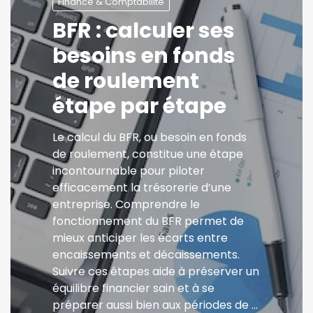
Finance & Comptabilité
BFR : calculer ses
besoins en fonds
de roulement
étape par étape
Le calcul du BFR, ou besoin en fonds
de roulement, constitue une étape
incontournable pour piloter
efficacement la trésorerie d’une
entreprise. Comprendre le
fonctionnement du BFR permet de
mieux anticiper les écarts entre
encaissements et décaissements.
Suivre ces étapes aide à préserver un
équilibre financier sain et à se
préparer aussi bien aux périodes de …