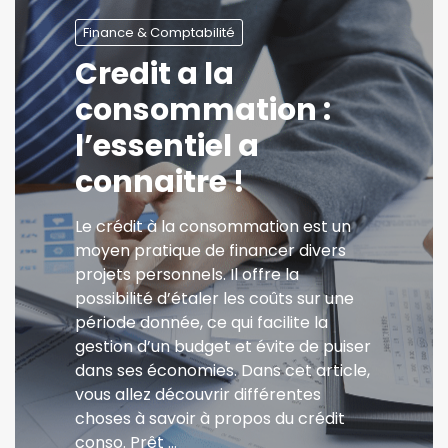
Finance & Comptabilité
Credit a la
consommation :
l’essentiel a
connaitre !
Le crédit à la consommation est un
moyen pratique de financer divers
projets personnels. Il offre la
possibilité d’étaler les coûts sur une
période donnée, ce qui facilite la
gestion d’un budget et évite de puiser
dans ses économies. Dans cet article,
vous allez découvrir différentes
choses à savoir à propos du crédit
conso. Prêt …