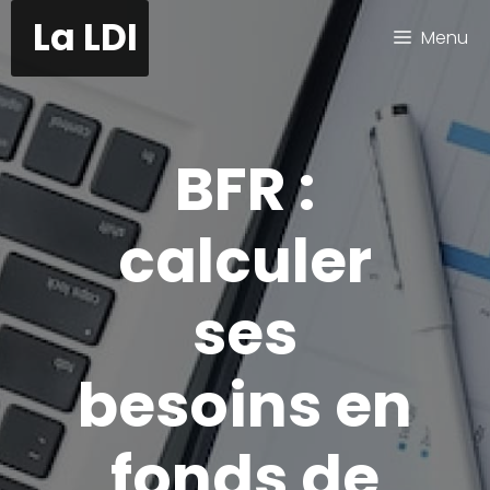
Aller
La LDI
Menu
au
contenu
BFR :
calculer
ses
besoins en
fonds de