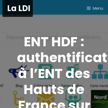
Aller
La LDI
Menu
au
contenu
ENT HDF :
authentificat
à l’ENT des
Hauts de
France sur