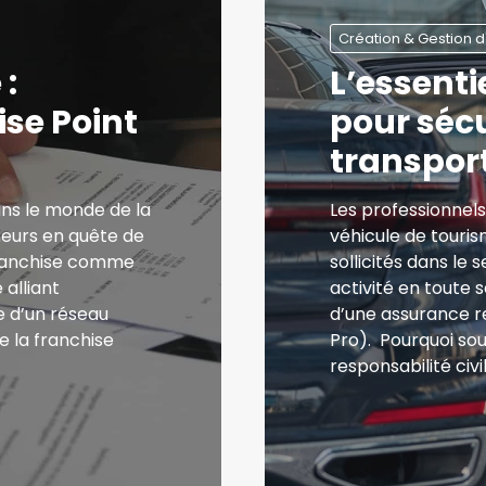
Création & Gestion d
 :
L’essenti
ise Point
pour sécu
transpor
ans le monde de la
Les professionnels
eurs en quête de
véhicule de touri
 franchise comme
sollicités dans le
 alliant
activité en toute s
e d’un réseau
d’une assurance re
 la franchise
Pro). Pourquoi so
responsabilité civ