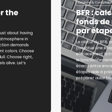
Finance & Comptabil
r the
BFR : cal
fonds de
par étap
just about having
 atmosphere in
Le calcul du BFR, 
 action demands
constitue une éta
ant colors. Choose
efficacement la t
ll. Choose right,
le fonctionnement
s alive. Let’s
écarts entre enca
étapes aide à prés
préparer aussi bie