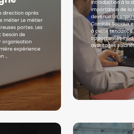
Introduction à la 
importance de la di
e direction après
devenue un enjeu m
ce métier Le métier
Comités Sociaux 
reuses portes. Les
à cette tendance. 
nt besoin de
opportunités inédi
 organisation
avantages salarié
emière expérience
on …