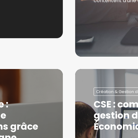
contentent d’une 
Création & Gestion d
 :
CSE : com
de
gestion d
ns grâce
Économiq
igne