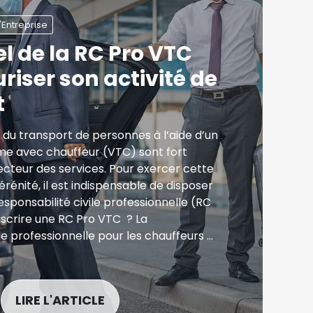
'Entreprise
el de la RC Pro VTC
riser son activité de
t
 du transport de personnes à l’aide d’un
sme avec chauffeur (VTC) sont fort
 secteur des services. Pour exercer cette
érénité, il est indispensable de disposer
sponsabilité civile professionnelle (RC
uscrire une RC Pro VTC ? La
ile professionnelle pour les chauffeurs …
LIRE L'ARTICLE