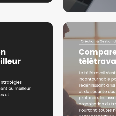
Création & Gestion d
on
Comparer
lleur
télétravai
Le télétravail s’e
incontournable po
 stratégies
redéfinissant ains
nt au meilleur
et de sécurité de
es et
profonde, les ass
organisation du tr
Pourtant, toutes n