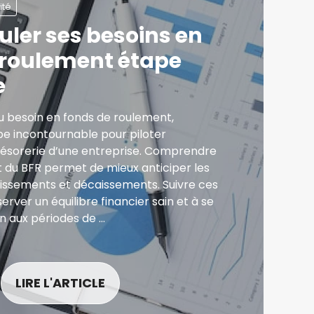
ité
culer ses besoins en
 roulement étape
e
ou besoin en fonds de roulement,
pe incontournable pour piloter
résorerie d’une entreprise. Comprendre
 du BFR permet de mieux anticiper les
issements et décaissements. Suivre ces
erver un équilibre financier sain et à se
n aux périodes de …
LIRE L'ARTICLE