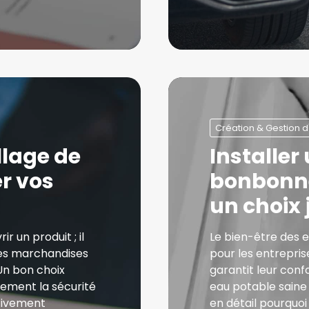
Création & Gestion d
llage de
Installer
r vos
bonbonne
un choix 
 un produit ; il
Le bien-être des 
 des marchandises
pour les entrepris
Un bon choix
garantit leur confo
ement la sécurité
eau potable saine 
ativement
en détail pourquoi i