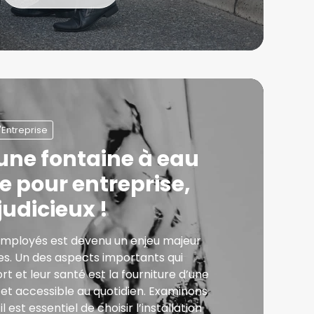
'Entreprise
 une fontaine à eau
 pour entreprise,
judicieux !
employés est devenu un enjeu majeur
es. Un des aspects importants qui
rt et leur santé est la fourniture d’une
et accessible au quotidien. Examinons
l est essentiel de choisir l’installation