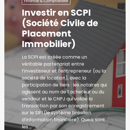
Finance & Comptabilité
Investir en SCPI
(Société Civile de
Placement
Immobilier)
La SCPI est créée comme un
véritable partenariat entre
l’investisseur et l’entrepreneur (ou la
société de location), avec la
participation de tiers : les notaires qui
agissent au nom de l’acheteur ou du
vendeur et le CNPJ qui valide la
transaction par son enregistrement
sur le SIFI (le système brésilien
d’information financière). Quels sont
les …