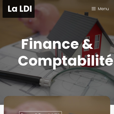
Aller
La LDI
Menu
au
contenu
Finance &
Comptabilité