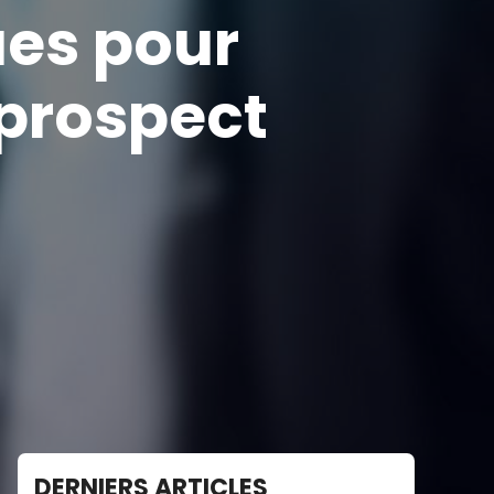
ues pour
 prospect
DERNIERS ARTICLES