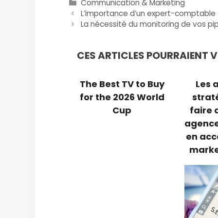
Catégories
Communication & Marketing
L’importance d’un expert-comptable d
La nécessité du monitoring de vos pip
CES ARTICLES POURRAIENT VO
The Best TV to Buy
Les 
for the 2026 World
strat
Cup
faire
agence
en ac
marke