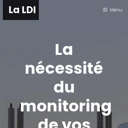
Aller
La LDI
Menu
au
contenu
La
nécessité
du
monitoring
de vos