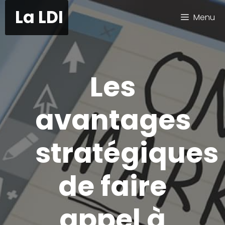
Aller
La LDI
Menu
au
contenu
Les
avantages
stratégiques
de faire
appel à