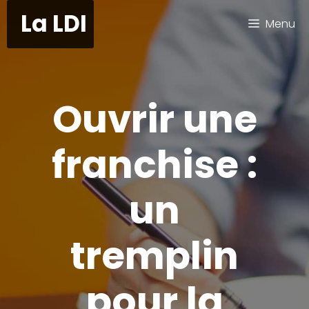
Aller
La LDI
Menu
au
contenu
Ouvrir une
franchise :
un
tremplin
pour la